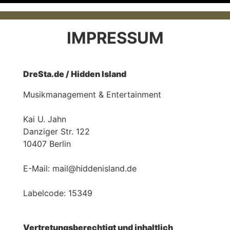
IMPRESSUM
EOS
DreSta.de / Hidden Island
Musikmanagement & Entertainment
Kai U. Jahn
Danziger Str. 122
10407 Berlin
E-Mail: mail@hiddenisland.de
Labelcode: 15349
OUT
Vertretungsberechtigt und inhaltlich